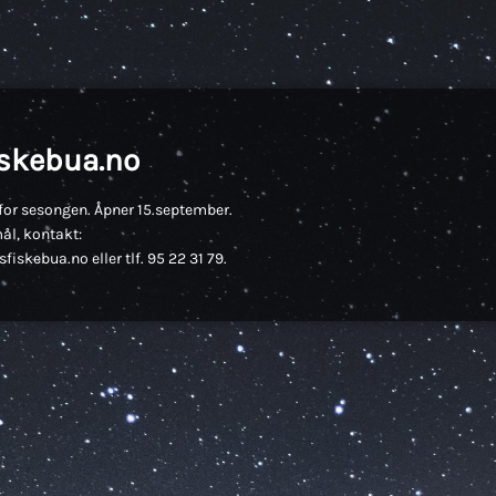
iskebua.no
for sesongen. Åpner 15.september.
ål, kontakt:
fiskebua.no eller tlf. 95 22 31 79.