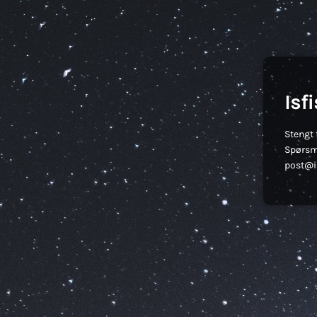
Isf
Stengt 
Spørsm
post@is