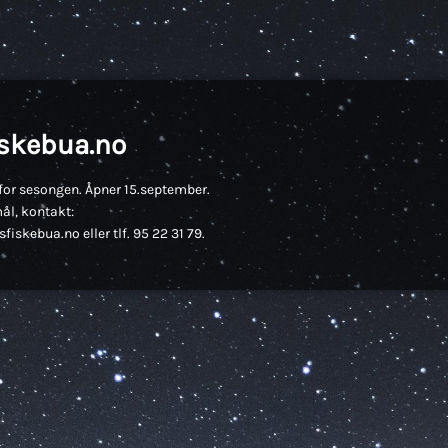
iskebua.no
for sesongen. Åpner 15.september.
ål, kontakt:
fiskebua.no eller tlf. 95 22 31 79.