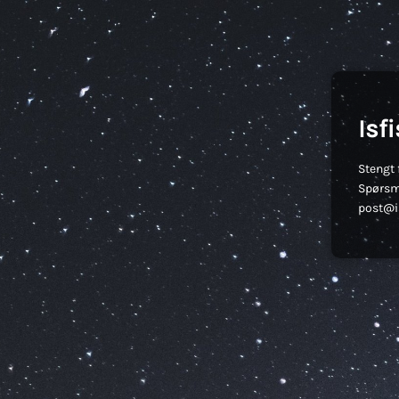
Isf
Stengt 
Spørsm
post@is