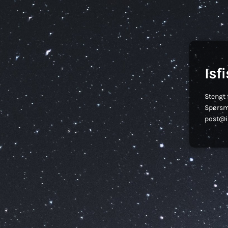
Isf
Stengt 
Spørsm
post@is