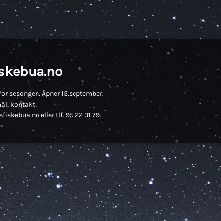
iskebua.no
for sesongen. Åpner 15.september.
ål, kontakt:
fiskebua.no eller tlf. 95 22 31 79.