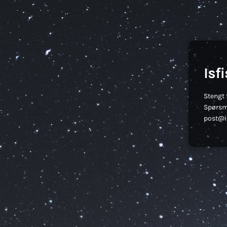
Isf
Stengt 
Spørsm
post@is