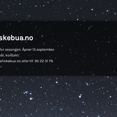
iskebua.no
for sesongen. Åpner 15.september.
ål, kontakt:
fiskebua.no eller tlf. 95 22 31 79.