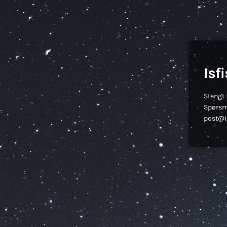
Isf
Stengt 
Spørsm
post@is