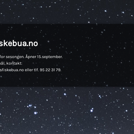
iskebua.no
for sesongen. Åpner 15.september.
ål, kontakt:
fiskebua.no eller tlf. 95 22 31 79.