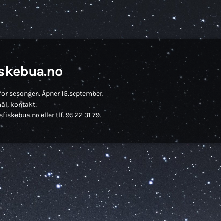
iskebua.no
for sesongen. Åpner 15.september.
ål, kontakt:
fiskebua.no eller tlf. 95 22 31 79.