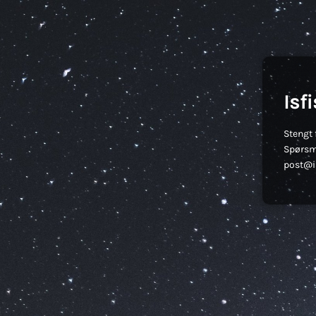
Isf
Stengt 
Spørsm
post@is