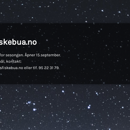
iskebua.no
for sesongen. Åpner 15.september.
ål, kontakt:
fiskebua.no eller tlf. 95 22 31 79.