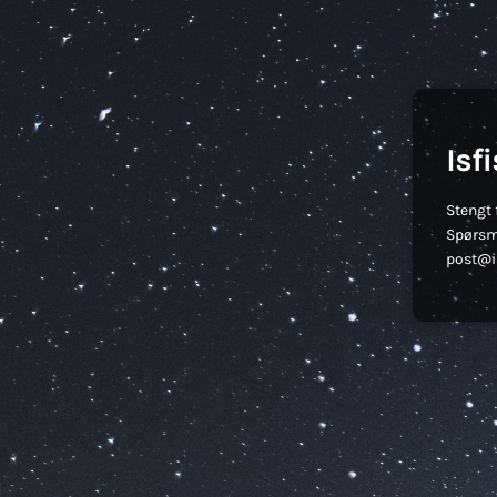
Isf
Stengt 
Spørsm
post@is