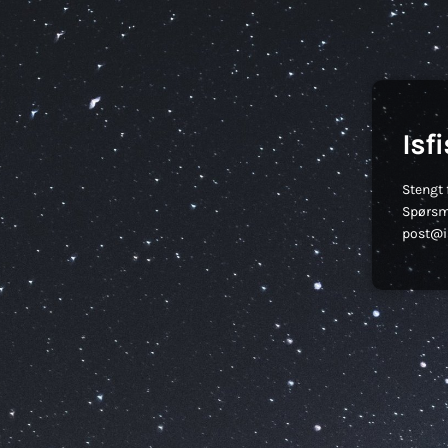
Isf
Stengt 
Spørsm
post@is