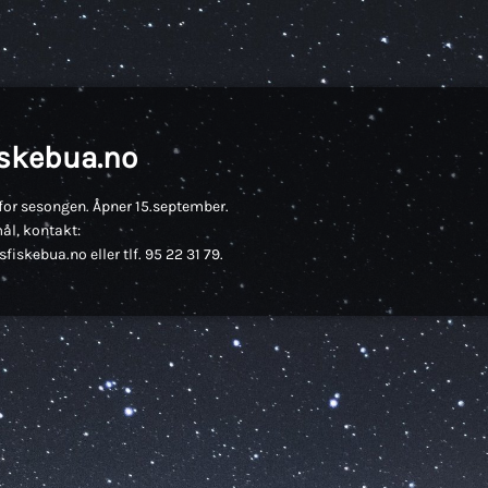
iskebua.no
for sesongen. Åpner 15.september.
ål, kontakt:
fiskebua.no eller tlf. 95 22 31 79.